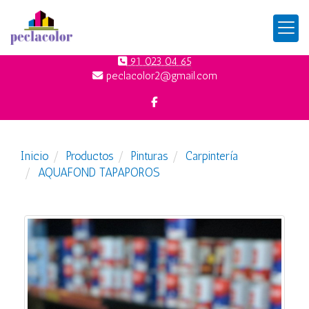
91 023 04 65
peclacolor2
gmail.com
Inicio
Productos
Pinturas
Carpintería
AQUAFOND TAPAPOROS