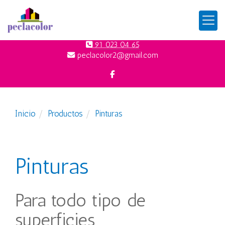
91 023 04 65
peclacolor2
gmail.com
Inicio
Productos
Pinturas
Pinturas
Para todo tipo de
superficies